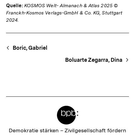
Quelle:
KOSMOS Welt- Almanach & Atlas 2025 ©
Franckh-Kosmos Verlags-GmbH & Co. KG, Stuttgart
2024.
Fussnoten
Begriffsnavigation
Content-
Boric, Gabriel
Navigation
Boluarte Zegarra, Dina
Meta-
Links
Zur
Demokratie stärken –
Zivilgesellschaft fördern