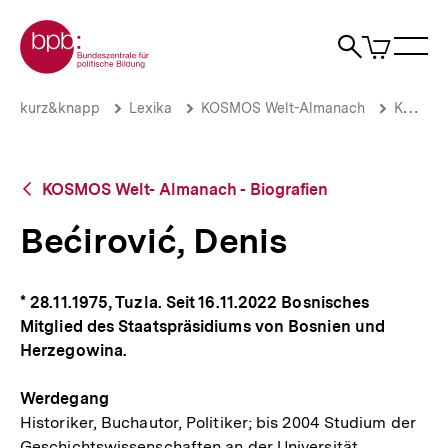
Direkt
Zur Startseite der bpb
zum
0
Artikel
Sho
Seiteninhalt
im
Naviga
Suche
springen
War
öffne
öffnen
öff
Pfadnavigation
Bećirović,
Brotkrümelnavigation
kurz&knapp
Lexika
KOSMOS Welt-Almanach
KOSMOS Welt- Almanach - Biografien
Denis
|
bpb.de
Zurück
KOSMOS Welt- Almanach - Biografien
zur
Übersicht
Bećirović, Denis
* 28.11.1975, Tuzla. Seit 16.11.2022 Bosnisches
Mitglied des Staatspräsidiums von Bosnien und
Herzegowina.
Werdegang
Historiker, Buchautor, Politiker; bis 2004 Studium der
Geschichtswissenschaften an der Universität