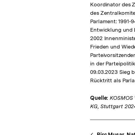
Koordinator des Z
des Zentralkomit
Parlament: 1991-94
Entwicklung und 
2002 Innenministe
Frieden und Wied
Parteivorsitzende
in der Parteipoli
09.03.2023 Sieg b
Rücktritt als Par
Quelle:
KOSMOS We
KG, Stuttgart 202
Fussnoten
Content-
Pirc Musar, Na