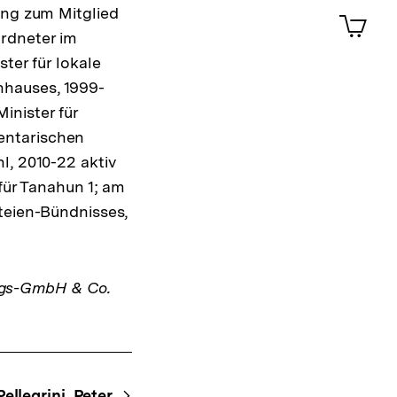
ansehen
0
ung zum Mitglied
Artik
im
rdneter im
Shop-
ter für lokale
Warenko
nhauses, 1999-
ansehen
inister für
entarischen
l, 2010-22 aktiv
 für Tanahun 1; am
teien-Bündnisses,
ags-GmbH & Co.
Pellegrini, Peter