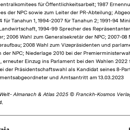
entralkomitees für Öffentlichkeitsarbeit; 1987 Ernenn
ees der NPC sowie zum Leiter der PR-Abteilung; Abgeo
 für Tanahun 1, 1994-2007 für Tanahun 2; 1991-94 Minis
Landwirtschaft, 1994-99 Sprecher des Repräsentante
r; 2006 Wahl zum Generalsekretär der NPC; 2007-08 M
eraufbau; 2008 Wahl zum Vizepräsidenten und parlam
n der NPC; Niederlage 2010 bei der Premierministerwah
tik, erneuter Einzug ins Parlament bei den Wahlen 2022
ei der Präsidentschaftswahl als Kandidat seines 8-Par
lamentsabgeordneter und Amtsantritt am 13.03.2023
lt- Almanach & Atlas 2025 © Franckh-Kosmos Verl
4.
taša