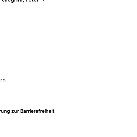
ern
rung zur Barrierefreiheit
Auf
gen