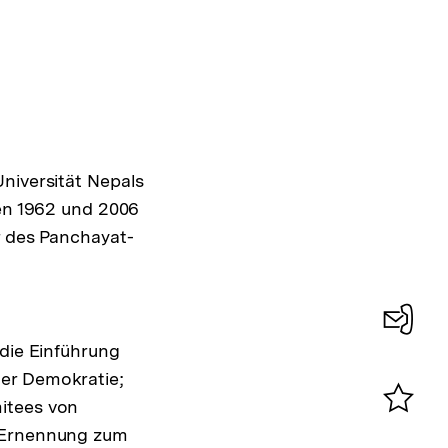
a
niversität Nepals
hen 1962 und 2006
r des Panchayat-
 die Einführung
Konta
der Demokratie;
0
itees von
Merklist
3 Ernennung zum