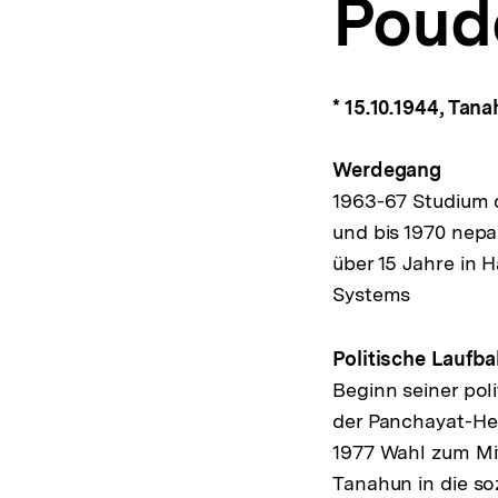
Poud
a
t
i
o
n
* 15.10.1944, Tan
Werdegang
1963-67 Studium d
und bis 1970 nepa
über 15 Jahre in 
Systems
Politische Laufb
Beginn seiner pol
der Panchayat-He
1977 Wahl zum Mi
Tanahun in die s