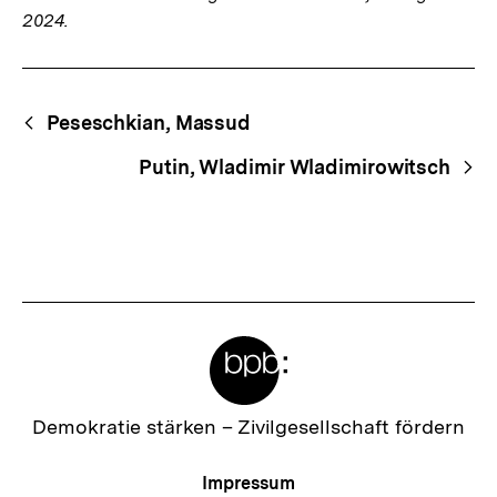
2024.
Fussnoten
Begriffsnavigation
Content-
Peseschkian, Massud
Navigation
Putin, Wladimir Wladimirowitsch
Meta-
Links
Zur
Demokratie stärken –
Zivilgesellschaft fördern
Startseite
der
Meta-
Impressum
bpb