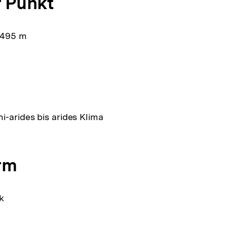
 Punkt
1495 m
i-arides bis arides Klima
rm
k