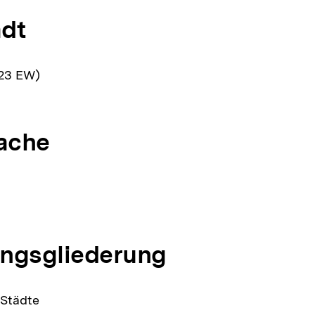
dt
23 EW)
ache
ngsgliederung
 Städte