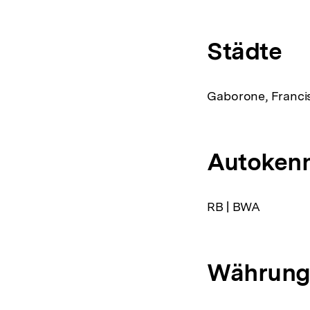
Städte
Gaborone, Franci
Autoken
RB | BWA
Währun