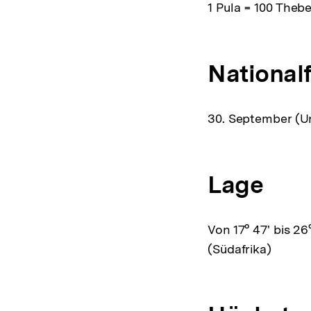
1 Pula = 100 Theb
National
30. September (Un
Lage
Von 17° 47' bis 26
(Südafrika)