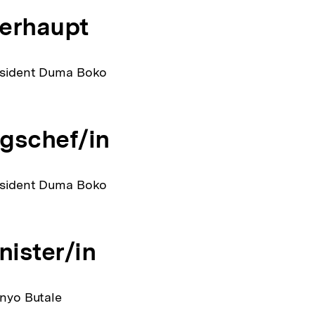
erhaupt
räsident Duma Boko
gschef/in
räsident Duma Boko
ister/in
enyo Butale