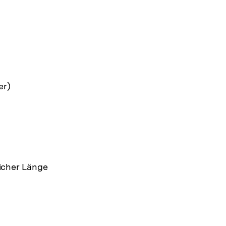
er)
licher Länge