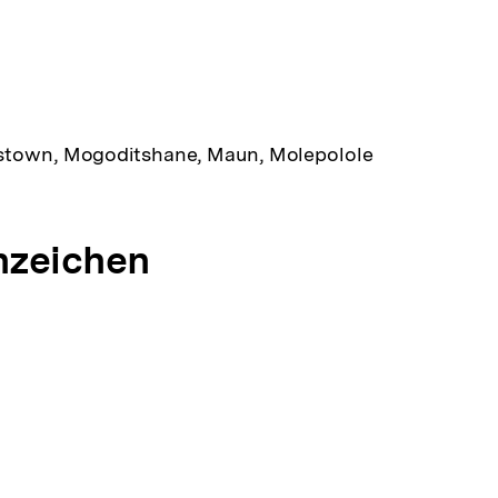
stown, Mogoditshane, Maun, Molepolole
nzeichen
g