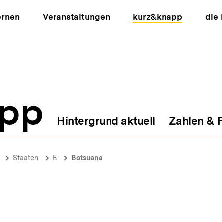
ernen
Veranstaltungen
kurz&knapp
die
pp
Hintergrund aktuell
Zahlen & 
ion
Staaten
B
Botsuana