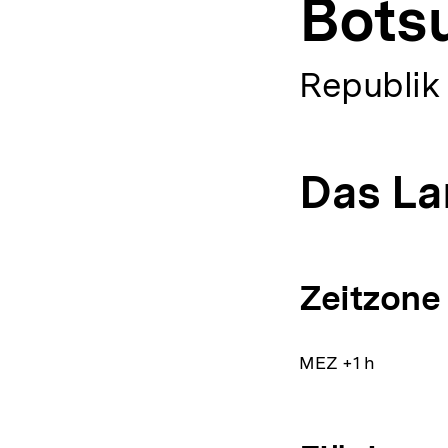
Bots
a
t
i
o
Republik
n
Das La
Zeitzone
MEZ +1 h