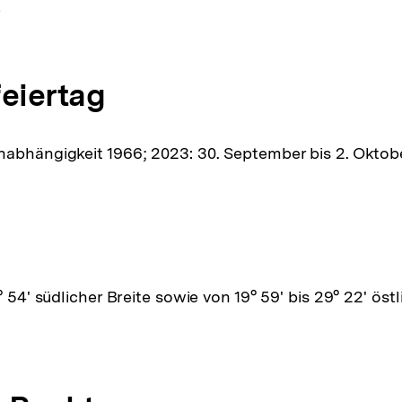
e
feiertag
abhängigkeit 1966; 2023: 30. September bis 2. Oktob
° 54' südlicher Breite sowie von 19° 59' bis 29° 22' öst