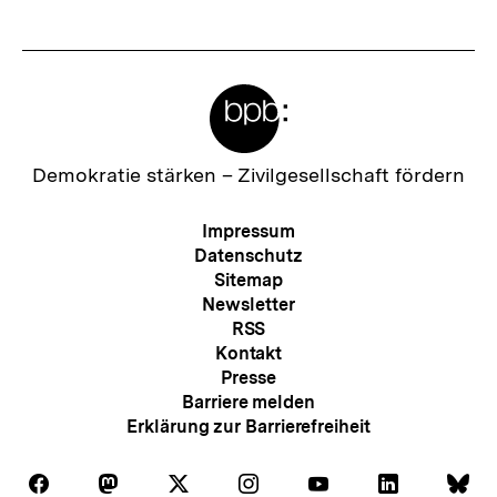
Meta-
Links
Zur
Demokratie stärken –
Zivilgesellschaft fördern
Startseite
der
Meta-
Impressum
bpb
Navigation
Datenschutz
Sitemap
Newsletter
RSS
Kontakt
Presse
Barriere melden
Erklärung zur Barrierefreiheit
Auf
Auf
Auf
Auf
Auf
Auf
Au
Folgen
Folgen
Folgen
Folgen
Folgen
Folgen
Fol