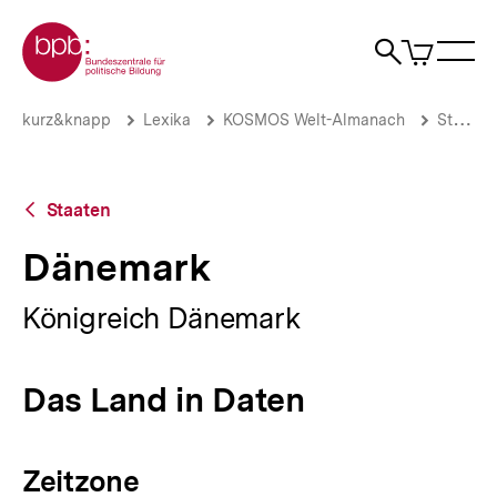
Direkt
Zur Startseite der bpb
zum
0
Artikel
Sho
Seiteninhalt
im
Naviga
Suche
springen
War
öffne
öffnen
öff
Pfadnavigation
Dänemark
Brotkrümelnavigation
kurz&knapp
Lexika
KOSMOS Welt-Almanach
Staaten
|
bpb.de
Zurück
Staaten
zur
Übersicht
Dänemark
Königreich Dänemark
Das Land in Daten
Zeitzone