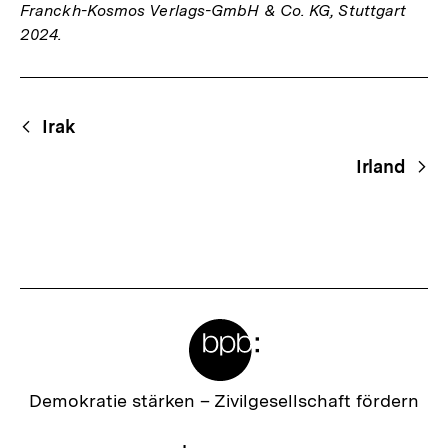
Franckh-Kosmos Verlags-GmbH & Co. KG, Stuttgart
2024.
Fussnoten
Begriffsnavigation
Content-
Irak
Navigation
Irland
Meta-
Links
Zur
Demokratie stärken –
Zivilgesellschaft fördern
Startseite
der