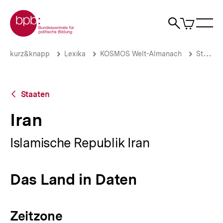
Direkt
Zur Startseite der bpb
zum
0
Artikel
Sho
Seiteninhalt
im
Naviga
Suche
springen
War
öffne
öffnen
öff
Pfadnavigation
Iran
Brotkrümelnavigation
kurz&knapp
Lexika
KOSMOS Welt-Almanach
Staaten
|
bpb.de
Zurück
Staaten
zur
Übersicht
Iran
Islamische Republik Iran
Das Land in Daten
Zeitzone