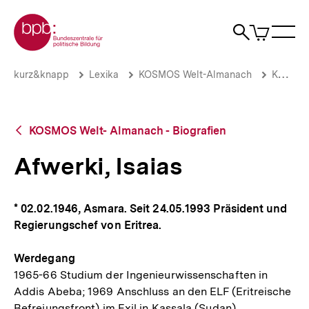
Direkt
Zur Startseite der bpb
zum
0
Artikel
Sho
Seiteninhalt
im
Naviga
Suche
springen
War
öffne
öffnen
öff
Pfadnavigation
Afwerki,
Brotkrümelnavigation
kurz&knapp
Lexika
KOSMOS Welt-Almanach
KOSMOS Welt- Almanach - Biografien
Isaias
|
bpb.de
Zurück
KOSMOS Welt- Almanach - Biografien
zur
Übersicht
Afwerki, Isaias
* 02.02.1946, Asmara. Seit 24.05.1993 Präsident und
Regierungschef von Eritrea.
Werdegang
1965-66 Studium der Ingenieurwissenschaften in
Addis Abeba; 1969 Anschluss an den ELF (Eritreische
Befreiungsfront) im Exil in Kassala (Sudan)