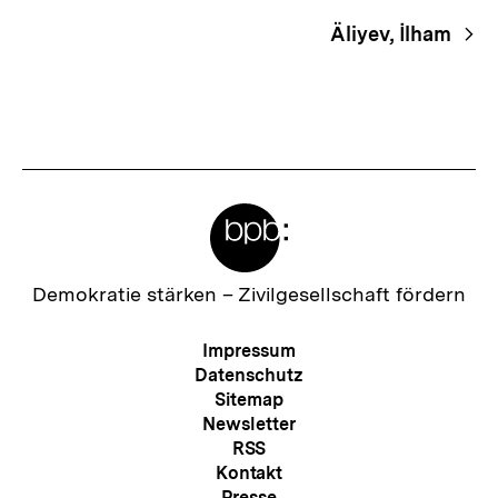
Navigation
Äliyev, İlham
Meta-
Links
Zur
Demokratie stärken –
Zivilgesellschaft fördern
Startseite
der
Meta-
Impressum
bpb
Navigation
Datenschutz
Sitemap
Newsletter
RSS
Kontakt
Presse