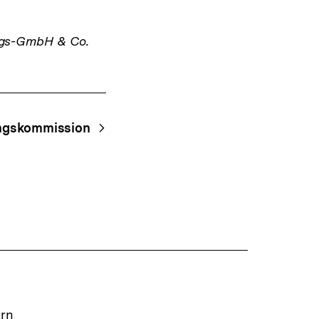
ags-GmbH & Co.
ngskommission
ern