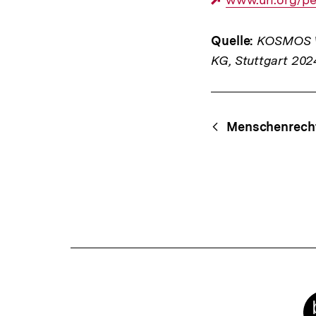
Link:
Quelle:
KOSMOS We
KG, Stuttgart 202
Fussnoten
Content-
Begri
Menschenrech
Navigation
Meta-