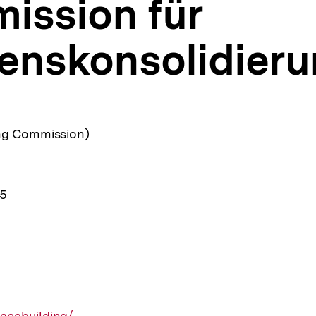
ission für
denskonsolidier
ng Commission)
05
acebuilding/