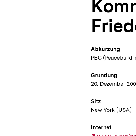
Komm
a
t
i
Frie
o
n
Abkürzung
PBC (Peacebuildi
Gründung
20. Dezember 20
Sitz
New York (USA)
Internet
Externer
www.un.org/pe