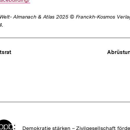
lt- Almanach & Atlas 2025 © Franckh-Kosmos Verl
4.
ffsnavigation
tsrat
Abrüstu
Zur
Demokratie stärken –
Zivilgesellschaft förd
Startseite