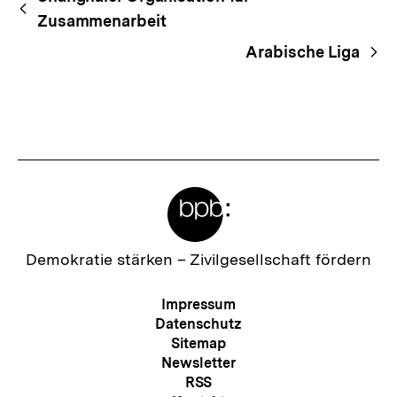
Begriffsnavigation
Navigation
Zusammenarbeit
Arabische Liga
Meta-
Links
Zur
Demokratie stärken –
Zivilgesellschaft fördern
Startseite
der
Meta-
Impressum
bpb
Navigation
Datenschutz
Sitemap
Newsletter
RSS