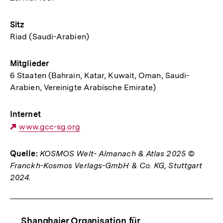
Sitz
Riad (Saudi-Arabien)
Mitglieder
6 Staaten (Bahrain, Katar, Kuwait, Oman, Saudi-
Arabien, Vereinigte Arabische Emirate)
Internet
Externer
www.gcc-sg.org
Link:
Quelle:
KOSMOS Welt- Almanach & Atlas 2025 ©
Franckh-Kosmos Verlags-GmbH & Co. KG, Stuttgart
2024.
Fussnoten
Content-
Shanghaier Organisation für