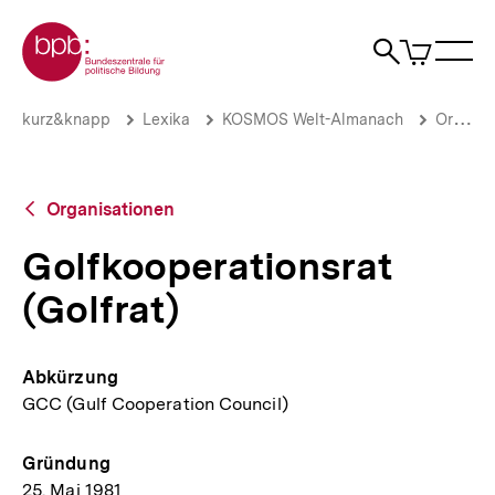
Direkt
Zur Startseite der bpb
zum
0
Artikel
Sho
Seiteninhalt
im
Naviga
Suche
springen
War
öffne
öffnen
öff
Pfadnavigation
Golfkooperationsrat
Brotkrümelnavigation
kurz&knapp
Lexika
KOSMOS Welt-Almanach
Organisationen
(Golfrat)
|
bpb.de
Zurück
Organisationen
zur
Übersicht
Golfkooperationsrat
(Golfrat)
Abkürzung
GCC (Gulf Cooperation Council)
Gründung
25. Mai 1981