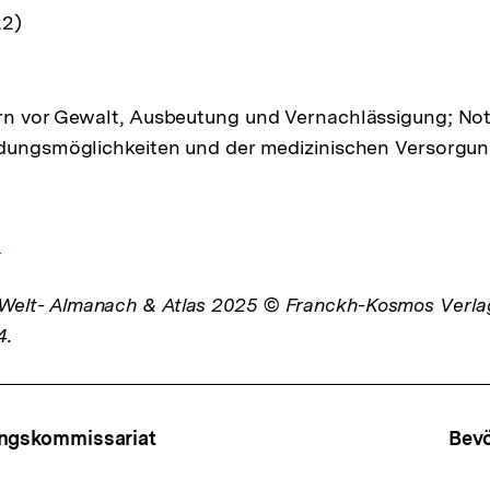
22)
n vor Gewalt, Ausbeutung und Vernachlässigung; Notfa
ldungsmöglichkeiten und der medizinischen Versorgu
g
lt- Almanach & Atlas 2025 © Franckh-Kosmos Verl
4.
ffsnavigation
ingskommissariat
Bev