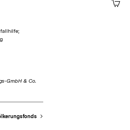
im
Shop-
Warenko
ansehen
llhilfe;
ng
ags-GmbH & Co.
ölkerungsfonds