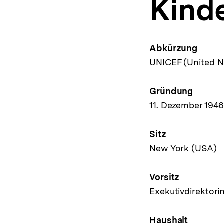
Kinde
a
t
i
o
n
Abkürzung
UNICEF (United Na
Gründung
11. Dezember 194
Sitz
New York (USA)
Vorsitz
Exekutivdirektori
Haushalt