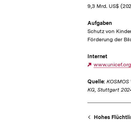
9,3 Mrd. US$ (20
Aufgaben
Schutz von Kinder
Förderung der Bi
Internet
Externer
www.unicef.or
Link:
Quelle:
KOSMOS We
KG, Stuttgart 202
Fussnoten
Content-
Begri
Hohes Flüchtl
Navigation