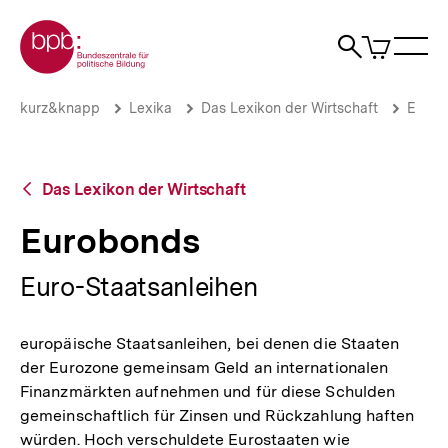
Direkt
Zur Startseite der bpb
zum
0
Artikel
Sho
Seiteninhalt
im
Naviga
Suche
springen
War
öffne
öffnen
öff
Pfadnavigation
Eurobonds
Brotkrümelnavigation
kurz&knapp
Lexika
Das Lexikon der Wirtschaft
E
|
bpb.de
Zurück
Das Lexikon der Wirtschaft
zur
Übersicht
Eurobonds
Euro-Staatsanleihen
europäische Staatsanleihen, bei denen die Staaten
der Eurozone gemeinsam Geld an internationalen
Finanzmärkten aufnehmen und für diese Schulden
gemeinschaftlich für Zinsen und Rückzahlung haften
würden. Hoch verschuldete Eurostaaten wie