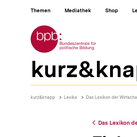
Direkt
Hauptnavigation
zum
Themen
Mediathek
Shop
L
Seiteninhalt
springen
Zur Startseite der bpb
kurz&kna
B
e
r
e
i
Fiskalpakt
c
|
Brotkrümelnavigation
Pfadnavigat
kurz&knapp
Lexika
Das Lexikon der Wirtscha
h
bpb.de
s
n
a
Zurück
Das Lexikon de
v
zur
i
Übersicht
g