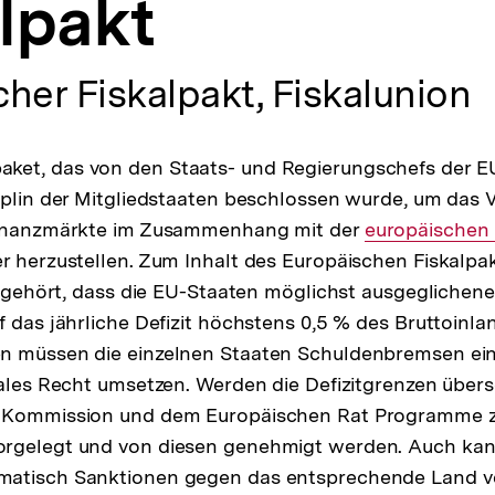
lpakt
her Fiskalpakt, Fiskalunion
et, das von den Staats- und Regierungschefs der EU
iplin der Mitgliedstaaten beschlossen wurde, um das 
Finanzmärkte im Zusammenhang mit der
Interner
europäischen 
r herzustellen. Zum Inhalt des Europäischen Fiskalpak
Link:
t, gehört, dass die EU-Staaten möglichst ausgeglichen
f das jährliche Defizit höchstens 0,5 % des Bruttoinl
n müssen die einzelnen Staaten Schuldenbremsen ein
nales Recht umsetzen. Werden die Defizitgrenzen über
n Kommission und dem Europäischen Rat Programme 
rgelegt und von diesen genehmigt werden. Auch kan
matisch Sanktionen gegen das entsprechende Land 