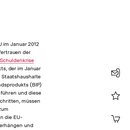
 im Januar 2012
Vertrauen der
Schuldenkrise
ts, der im Januar
e Staatshaushalte
Konta
andsprodukts (BIP)
0
führen und diese
schritten, müssen
Merklist
zum
ansehen
0
Artik
n die EU-
im
verhängen und
Shop-