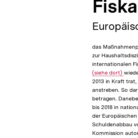
Fiska
a
t
i
o
Europäisc
n
das Maßnahmenpak
zur Haushaltsdisz
internationalen 
(siehe dort)
wiede
2013 in Kraft tra
anstreben. So dar
betragen. Danebe
bis 2018 in natio
der Europäische
Schuldenabbau vo
Kommission auto