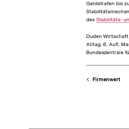
Geldstrafen bis z
Stabilitätsmechan
des
Interner
Stabilitäts- 
Link:
Duden Wirtschaft 
Alltag. 6. Aufl. 
Bundeszentrale fü
Fussnoten
Content-
Begri
Firmenwert
Navigation