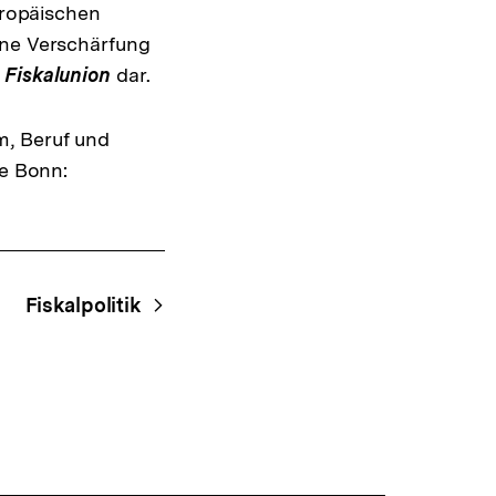
uropäischen
Warenko
ansehen
ine Verschärfung
r
Fiskalunion
dar.
m, Beruf und
be Bonn:
Fiskalpolitik