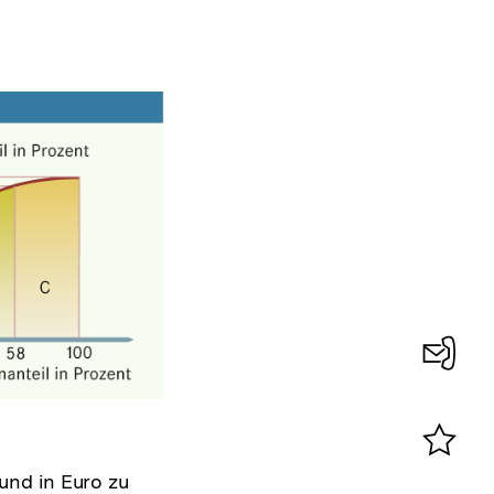
Konta
0
Merklist
und in Euro zu