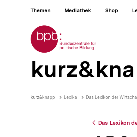
Direkt
Hauptnavigation
zum
Themen
Mediathek
Shop
L
Seiteninhalt
springen
Zur Startseite der bpb
kurz&kna
B
e
r
e
i
ABC-
c
Analyse
Brotkrümelnavigation
Pfadnavigat
kurz&knapp
Lexika
Das Lexikon der Wirtscha
h
|
s
bpb.de
n
a
Zurück
Das Lexikon de
v
zur
i
Übersicht
g