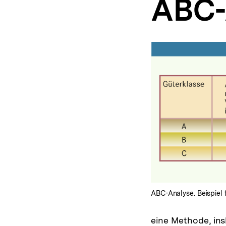
ABC-
a
t
i
o
n
ABC-Analyse. Beispiel 
eine Methode, in