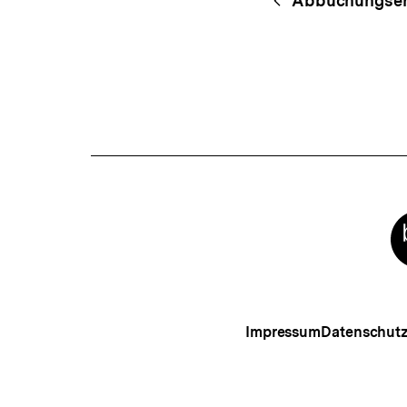
Begri
Abbuchungser
Navigation
Meta-
Links
Impressum
Datenschut