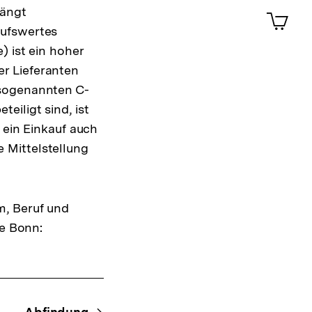
ansehen
0
hängt
Artik
im
aufswertes
Shop-
) ist ein hoher
Warenko
r Lieferanten
ansehen
 sogenannten C-
eiligt sind, ist
 ein Einkauf auch
 Mittelstellung
m, Beruf und
be Bonn: