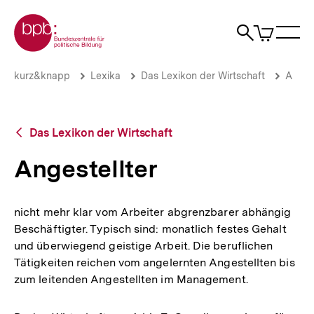
Direkt
Zur Startseite der bpb
zum
0
Artikel
Sho
Seiteninhalt
im
Naviga
Suche
springen
War
öffne
öffnen
öff
Pfadnavigation
Angestellter
Brotkrümelnavigation
kurz&knapp
Lexika
Das Lexikon der Wirtschaft
A
|
bpb.de
Zurück
Das Lexikon der Wirtschaft
zur
Übersicht
Angestellter
nicht mehr klar vom Arbeiter abgrenzbarer abhängig
Beschäftigter. Typisch sind: monatlich festes Gehalt
und überwiegend geistige Arbeit. Die beruflichen
Tätigkeiten reichen vom angelernten Angestellten bis
zum leitenden Angestellten im Management.