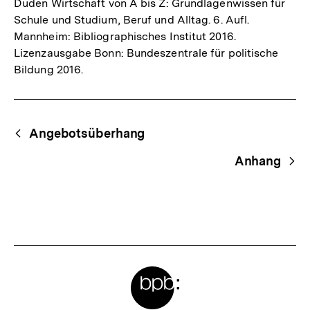
Duden Wirtschaft von A bis Z: Grundlagenwissen für
Schule und Studium, Beruf und Alltag. 6. Aufl.
Mannheim: Bibliographisches Institut 2016.
Lizenzausgabe Bonn: Bundeszentrale für politische
Bildung 2016.
Fussnoten
Begriffsnavigation
Content-
Angebotsüberhang
Navigation
Anhang
Meta-
Links