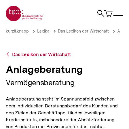
Direkt
Zur Startseite der bpb
zum
0
Artikel
Sho
Seiteninhalt
im
Naviga
Suche
springen
War
öffne
öffnen
öff
Pfadnavigation
Anlageberatung
Brotkrümelnavigation
kurz&knapp
Lexika
Das Lexikon der Wirtschaft
A
|
bpb.de
Zurück
Das Lexikon der Wirtschaft
zur
Übersicht
Anlageberatung
Vermögensberatung
Anlageberatung steht im Spannungsfeld zwischen
dem individuellen Beratungsbedarf des Kunden und
den Zielen der Geschäftspolitik des jeweiligen
Kreditinstituts, insbesondere der Absatzförderung
von Produkten mit Provisionen für das Institut.