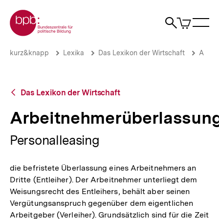
Direkt
Zur Startseite der bpb
zum
0
Artikel
Sho
Seiteninhalt
im
Naviga
Suche
springen
War
öffne
öffnen
öff
Pfadnavigation
Arbeitnehmerüberlassung
Brotkrümelnavigation
kurz&knapp
Lexika
Das Lexikon der Wirtschaft
A
|
bpb.de
Zurück
Das Lexikon der Wirtschaft
zur
Übersicht
Arbeitnehmerüberlassun
Personalleasing
die befristete Überlassung eines Arbeitnehmers an
Dritte (Entleiher). Der Arbeitnehmer unterliegt dem
Weisungsrecht des Entleihers, behält aber seinen
Vergütungsanspruch gegenüber dem eigentlichen
Arbeitgeber (Verleiher). Grundsätzlich sind für die Zeit