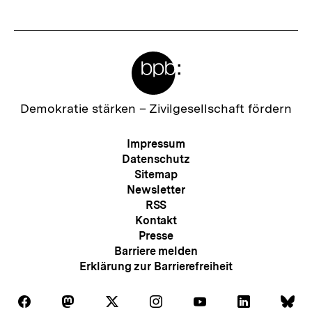
Meta-
Links
Zur
Demokratie stärken –
Zivilgesellschaft fördern
Startseite
der
Meta-
Impressum
bpb
Navigation
Datenschutz
Sitemap
Newsletter
RSS
Kontakt
Presse
Barriere melden
Erklärung zur Barrierefreiheit
Auf
Auf
Auf
Auf
Auf
Auf
Au
Folgen
Folgen
Folgen
Folgen
Folgen
Folgen
Fol