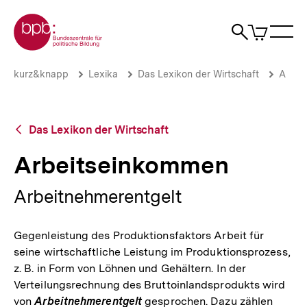
Direkt
Zur Startseite der bpb
zum
0
Artikel
Sho
Seiteninhalt
im
Naviga
Suche
springen
War
öffne
öffnen
öff
Pfadnavigation
Arbeitseinkommen
Brotkrümelnavigation
kurz&knapp
Lexika
Das Lexikon der Wirtschaft
A
|
bpb.de
Zurück
Das Lexikon der Wirtschaft
zur
Übersicht
Arbeitseinkommen
Arbeitnehmerentgelt
Gegenleistung des Produktionsfaktors Arbeit für
seine wirtschaftliche Leistung im Produktionsprozess,
z. B. in Form von Löhnen und Gehältern. In der
Verteilungsrechnung des Bruttoinlandsprodukts wird
von
Arbeitnehmerentgelt
gesprochen. Dazu zählen