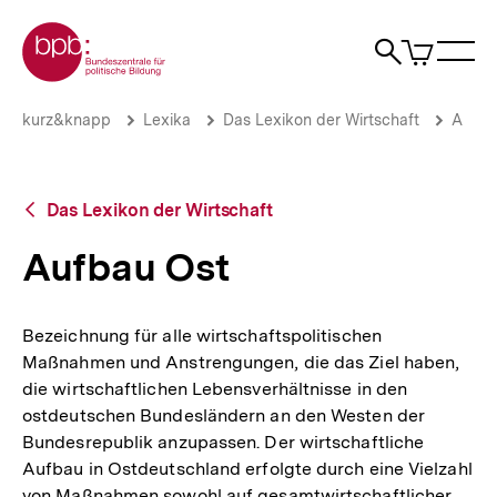
Direkt
Zur Startseite der bpb
zum
0
Artikel
Sho
Seiteninhalt
im
Naviga
Suche
springen
War
öffne
öffnen
öff
Pfadnavigation
Aufbau
Brotkrümelnavigation
kurz&knapp
Lexika
Das Lexikon der Wirtschaft
A
Ost
|
bpb.de
Zurück
Das Lexikon der Wirtschaft
zur
Übersicht
Aufbau Ost
Bezeichnung für alle wirtschaftspolitischen
Maßnahmen und Anstrengungen, die das Ziel haben,
die wirtschaftlichen Lebensverhältnisse in den
ostdeutschen Bundesländern an den Westen der
Bundesrepublik anzupassen. Der wirtschaftliche
Aufbau in Ostdeutschland erfolgte durch eine Vielzahl
von Maßnahmen sowohl auf gesamtwirtschaftlicher