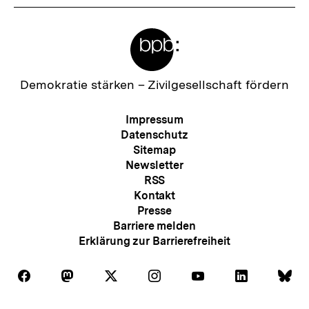
Meta-
Links
Zur
Demokratie stärken –
Zivilgesellschaft fördern
Startseite
der
Meta-
Impressum
bpb
Navigation
Datenschutz
Sitemap
Newsletter
RSS
Kontakt
Presse
Barriere melden
Erklärung zur Barrierefreiheit
Auf
Auf
Auf
Auf
Auf
Auf
Au
Folgen
Folgen
Folgen
Folgen
Folgen
Folgen
Fol
Facebook
Mastodon
X
Instagram
Youtube
LinkedIn
Bl
Sie
Sie
Sie
Sie
Sie
Sie
Sie
Zum