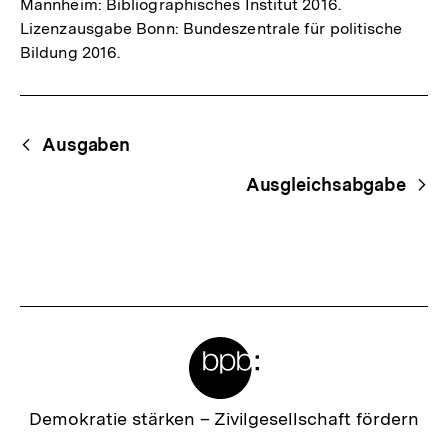
Mannheim: Bibliographisches Institut 2016.
Lizenzausgabe Bonn: Bundeszentrale für politische
Bildung 2016.
Fussnoten
Begriffsnavigation
Content-
Ausgaben
Navigation
Ausgleichsabgabe
Meta-
Links
Zur
Demokratie stärken –
Zivilgesellschaft fördern
Startseite