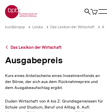
Direkt
Zur Startseite der bpb
zum
0
Artikel
Sho
Seiteninhalt
im
Naviga
Suche
springen
War
öffne
öffnen
öff
Pfadnavigation
Ausgabepreis
Brotkrümelnavigation
kurz&knapp
Lexika
Das Lexikon der Wirtschaft
A
|
bpb.de
Zurück
Das Lexikon der Wirtschaft
zur
Übersicht
Ausgabepreis
Kurs eines Anteilscheins eines Investmentfonds an
der Börse, der sich aus dem Rücknahmepreis und
dem Ausgabeaufschlag ergibt.
Duden Wirtschaft von A bis Z: Grundlagenwissen für
Schule und Studium, Beruf und Alltag. 6. Aufl.