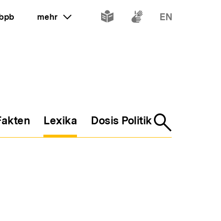
Inhalte
Inhalte
Inhalte
 bpb
mehr
ein oder ausklappen
in
in
in
leichter
Gebärdenspr
Englisch
Sprache
Fakten
Lexika
Dosis Politik
Suche
öffnen