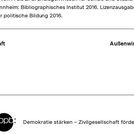
Mannheim: Bibliographisches Institut 2016. Lizenzausga
r politische Bildung 2016.
ffsnavigation
ft
Außenwir
Zur
Demokratie stärken –
Zivilgesellschaft förd
Startseite
der
bpb