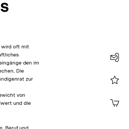
es
 wird oft mit
Interner
ftliches
Link:
seingänge den im
Konta
echen. Die
0
ndigenrat zur
Merklist
ewicht von
ansehen
0
Artik
dwert und die
im
Shop-
Warenko
ansehen
m, Beruf und