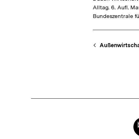
Alltag. 6. Aufl. 
Bundeszentrale fü
Fussnoten
Content-
Begri
Außenwirtscha
Navigation
Meta-