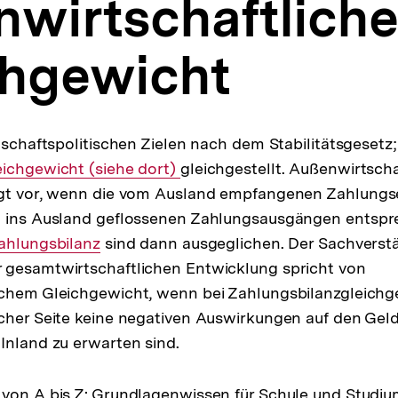
nwirtschaftlich
chgewicht
tschaftspolitischen Zielen nach dem Stabilitätsgesetz;
eichgewicht (siehe dort)
gleichgestellt. Außenwirtscha
egt vor, wenn die vom Ausland empfangenen Zahlung
m ins Ausland geflossenen Zahlungsausgängen entspr
nterner
ahlungsbilanz
sind dann ausgeglichen. Der Sachverstä
 gesamtwirtschaftlichen Entwicklung spricht von
ink:
ichem Gleichgewicht, wenn bei Zahlungsbilanzgleichg
cher Seite keine negativen Auswirkungen auf den Gel
Inland zu erwarten sind.
von A bis Z: Grundlagenwissen für Schule und Studiu