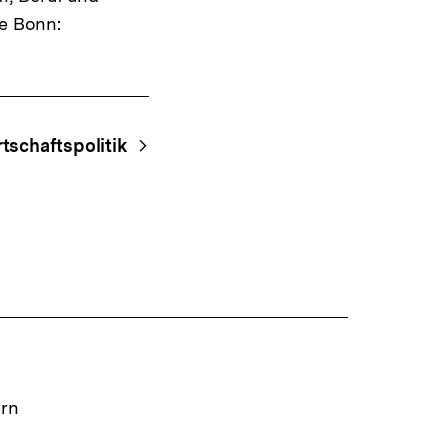
be Bonn:
tschaftspolitik
ern