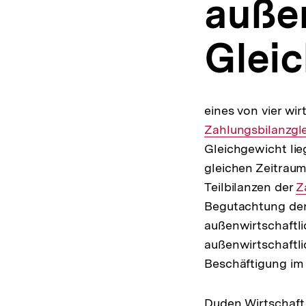
auße
a
t
i
Glei
o
n
eines von vier wir
Zahlungsbilanzgl
Gleichgewicht li
gleichen Zeitrau
Teilbilanzen der
I
Z
Begutachtung der
L
außenwirtschaftl
außenwirtschaftli
Beschäftigung im 
Duden Wirtschaft 