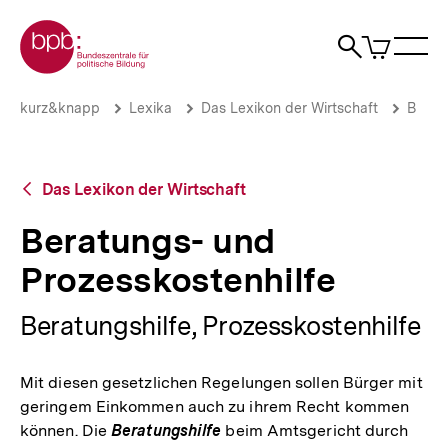
Direkt
Zur Startseite der bpb
zum
0
Artikel
Sho
Seiteninhalt
im
Naviga
Suche
springen
War
öffne
öffnen
öff
Pfadnavigation
Beratungs-
Brotkrümelnavigation
kurz&knapp
Lexika
Das Lexikon der Wirtschaft
B
und
Prozesskostenhilfe
|
bpb.de
Zurück
Das Lexikon der Wirtschaft
zur
Übersicht
Beratungs- und
Prozesskostenhilfe
Beratungshilfe, Prozesskostenhilfe
Mit diesen gesetzlichen Regelungen sollen Bürger mit
geringem Einkommen auch zu ihrem Recht kommen
können. Die
Beratungshilfe
beim Amtsgericht durch