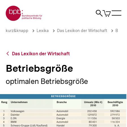
Direkt
Zur Startseite der bpb
zum
0
Artikel
Sho
Seiteninhalt
im
Naviga
Suche
springen
War
öffne
öffnen
öff
Pfadnavigation
Betriebsgröße
Brotkrümelnavigation
kurz&knapp
Lexika
Das Lexikon der Wirtschaft
B
|
bpb.de
Zurück
Das Lexikon der Wirtschaft
zur
Übersicht
Betriebsgröße
optimalen Betriebsgröße