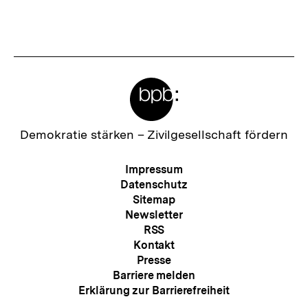
Meta-
Links
Zur
Demokratie stärken –
Zivilgesellschaft fördern
Startseite
der
Meta-
Impressum
bpb
Navigation
Datenschutz
Sitemap
Newsletter
RSS
Kontakt
Presse
Barriere melden
Erklärung zur Barrierefreiheit