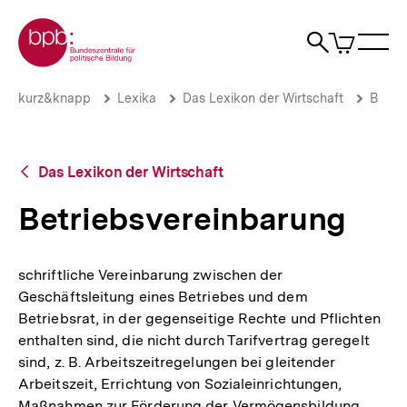
Direkt
Zur Startseite der bpb
zum
0
Artikel
Sho
Seiteninhalt
im
Naviga
Suche
springen
War
öffne
öffnen
öff
Pfadnavigation
Betriebsvereinbarung
Brotkrümelnavigation
kurz&knapp
Lexika
Das Lexikon der Wirtschaft
B
|
bpb.de
Zurück
Das Lexikon der Wirtschaft
zur
Übersicht
Betriebsvereinbarung
schriftliche Vereinbarung zwischen der
Geschäftsleitung eines Betriebes und dem
Betriebsrat, in der gegenseitige Rechte und Pflichten
enthalten sind, die nicht durch Tarifvertrag geregelt
sind, z. B. Arbeitszeitregelungen bei gleitender
Arbeitszeit, Errichtung von Sozialeinrichtungen,
Maßnahmen zur Förderung der Vermögensbildung.