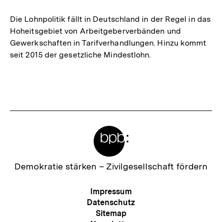
merken
Die Lohnpolitik fällt in Deutschland in der Regel in das
Hoheitsgebiet von Arbeitgeberverbänden und
Gewerkschaften in Tarifverhandlungen. Hinzu kommt
seit 2015 der gesetzliche Mindestlohn.
Meta-
Links
Zur
Demokratie stärken –
Zivilgesellschaft fördern
Startseite
der
Meta-
Impressum
bpb
Navigation
Datenschutz
Sitemap