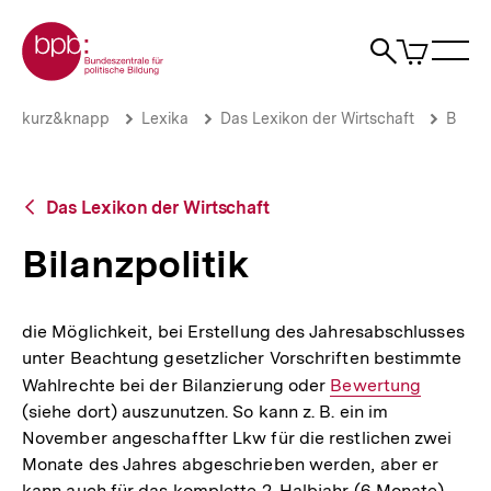
Direkt
Zur Startseite der bpb
zum
0
Artikel
Sho
Seiteninhalt
im
Naviga
Suche
springen
War
öffne
öffnen
öff
Pfadnavigation
Bilanzpolitik
Brotkrümelnavigation
kurz&knapp
Lexika
Das Lexikon der Wirtschaft
B
|
bpb.de
Zurück
Das Lexikon der Wirtschaft
zur
Übersicht
Bilanzpolitik
die Möglichkeit, bei Erstellung des Jahresabschlusses
unter Beachtung gesetzlicher Vorschriften bestimmte
Wahlrechte bei der Bilanzierung oder
Interner
Bewertung
(siehe dort) auszunutzen. So kann z. B. ein im
Link:
November angeschaffter Lkw für die restlichen zwei
Monate des Jahres abgeschrieben werden, aber er
kann auch für das komplette 2. Halbjahr (6 Monate)