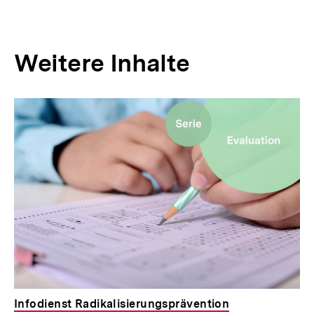
Weitere Inhalte
Inhaltskarousell
Inhaltskarussell
für
überspringen
weitere
Inhalte
Infodienst Radikalisierungsprävention