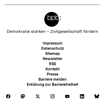
Meta-
Links
Zur
Demokratie stärken –
Zivilgesellschaft fördern
Startseite
der
Meta-
Impressum
bpb
Navigation
Datenschutz
Sitemap
Newsletter
RSS
Kontakt
Presse
Barriere melden
Erklärung zur Barrierefreiheit
Auf
Auf
Auf
Auf
Auf
Auf
Au
Folgen
Folgen
Folgen
Folgen
Folgen
Folgen
Fol
Facebook
Mastodon
X
Instagram
Youtube
LinkedIn
Bl
Sie
Sie
Sie
Sie
Sie
Sie
Sie