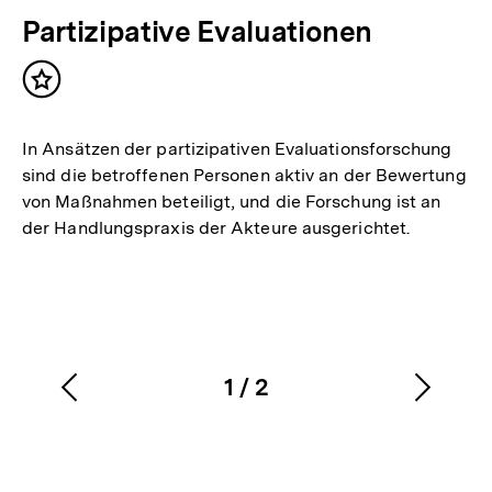
Partizipative Evaluationen
Inhalt
merken
In Ansätzen der partizipativen Evaluationsforschung
sind die betroffenen Personen aktiv an der Bewertung
von Maßnahmen beteiligt, und die Forschung ist an
der Handlungspraxis der Akteure ausgerichtet.
1
/
2
Vorherigen
Nächs
Karussellinhalt
von
Inhalt
Inhalt
anzeigen
anzei