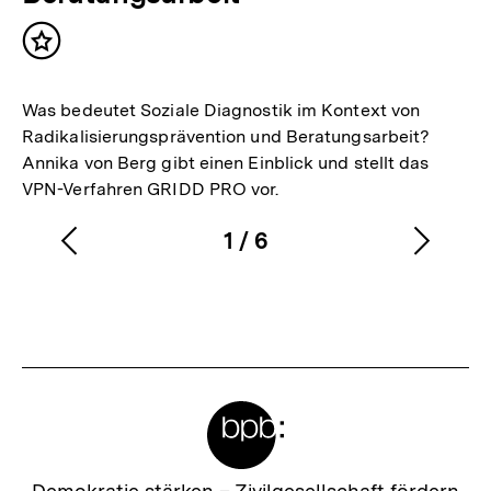
Inhalt
merken
Was bedeutet Soziale Diagnostik im Kontext von
Radikalisierungsprävention und Beratungsarbeit?
Annika von Berg gibt einen Einblick und stellt das
VPN-Verfahren GRIDD PRO vor.
1
/
6
Vorherigen
Nächs
Karussellinhalt
von
Inhalt
Inhalt
anzeigen
anzei
Meta-
Links
Zur
Demokratie stärken –
Zivilgesellschaft fördern