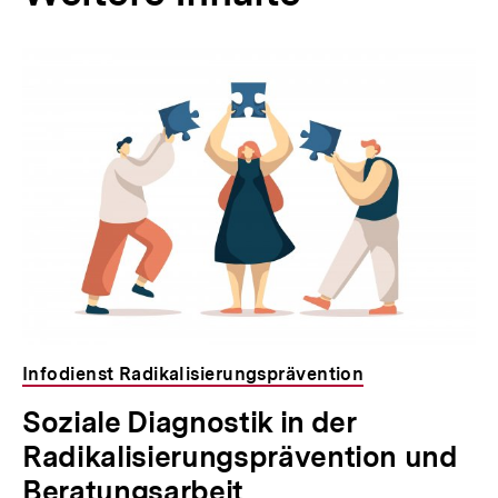
Inhaltskarousell
Inhaltskarussell
für
überspringen
weitere
Inhalte
Infodienst Radikalisierungsprävention
Soziale Diagnostik in der
Radikalisierungsprävention und
Beratungsarbeit