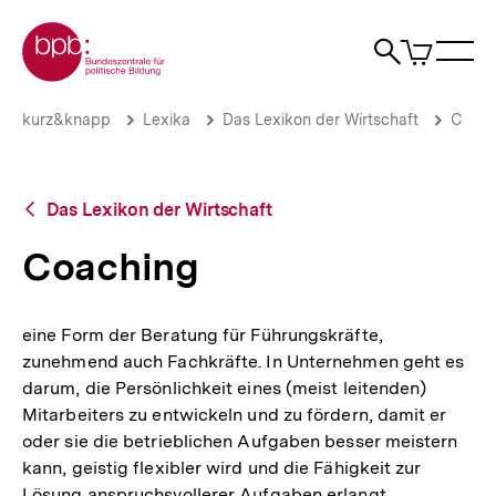
Direkt
Zur Startseite der bpb
zum
0
Artikel
Sho
Seiteninhalt
im
Naviga
Suche
springen
War
öffne
öffnen
öff
Pfadnavigation
Coaching
Brotkrümelnavigation
kurz&knapp
Lexika
Das Lexikon der Wirtschaft
C
|
bpb.de
Zurück
Das Lexikon der Wirtschaft
zur
Übersicht
Coaching
eine Form der Beratung für Führungskräfte,
zunehmend auch Fachkräfte. In Unternehmen geht es
darum, die Persönlichkeit eines (meist leitenden)
Mitarbeiters zu entwickeln und zu fördern, damit er
oder sie die betrieblichen Aufgaben besser meistern
kann, geistig flexibler wird und die Fähigkeit zur
Lösung anspruchsvollerer Aufgaben erlangt.