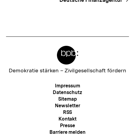
Meta-
Links
Zur
Demokratie stärken –
Zivilgesellschaft fördern
Startseite
der
Meta-
Impressum
bpb
Navigation
Datenschutz
Sitemap
Newsletter
RSS
Kontakt
Presse
Barriere melden