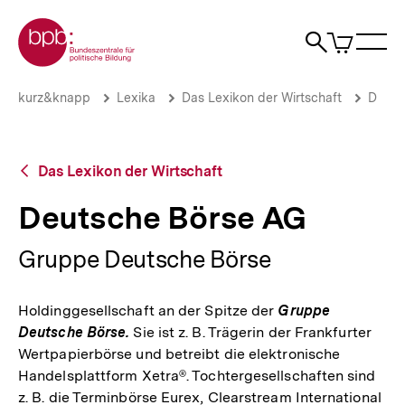
Direkt
Zur Startseite der bpb
zum
0
Artikel
Sho
Seiteninhalt
im
Naviga
Suche
springen
War
öffne
öffnen
öff
Pfadnavigation
Deutsche
Brotkrümelnavigation
kurz&knapp
Lexika
Das Lexikon der Wirtschaft
D
Börse
AG
|
bpb.de
Zurück
Das Lexikon der Wirtschaft
zur
Übersicht
Deutsche Börse AG
Gruppe Deutsche Börse
Holdinggesellschaft an der Spitze der
Gruppe
Deutsche Börse.
Sie ist z. B. Trägerin der Frankfurter
Wertpapierbörse und betreibt die elektronische
Handelsplattform Xetra®. Tochtergesellschaften sind
z. B. die Terminbörse Eurex, Clearstream International