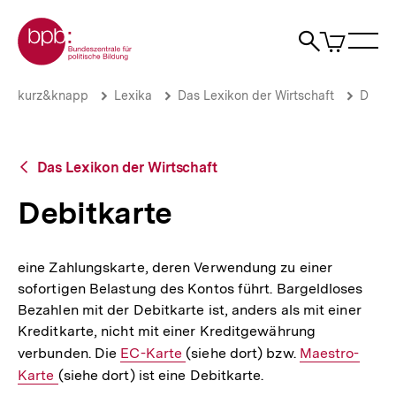
Direkt
Zur Startseite der bpb
zum
0
Artikel
Sho
Seiteninhalt
im
Naviga
Suche
springen
War
öffne
öffnen
öff
Pfadnavigation
Debitkarte
Brotkrümelnavigation
kurz&knapp
Lexika
Das Lexikon der Wirtschaft
D
|
bpb.de
Zurück
Das Lexikon der Wirtschaft
zur
Übersicht
Debitkarte
eine Zahlungskarte, deren Verwendung zu einer
sofortigen Belastung des Kontos führt. Bargeldloses
Bezahlen mit der Debitkarte ist, anders als mit einer
Kreditkarte, nicht mit einer Kreditgewährung
verbunden. Die
Interner
EC-Karte
(siehe dort) bzw.
Interner
Maestro-
Karte
(siehe dort) ist eine Debitkarte.
Link:
Link: