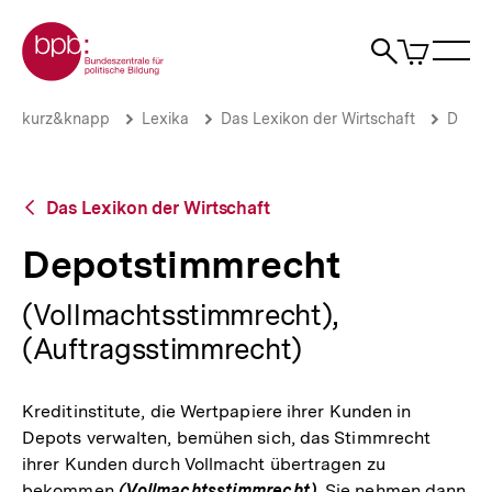
Direkt
Zur Startseite der bpb
zum
0
Artikel
Sho
Seiteninhalt
im
Naviga
Suche
springen
War
öffne
öffnen
öff
Pfadnavigation
Depotstimmrecht
Brotkrümelnavigation
kurz&knapp
Lexika
Das Lexikon der Wirtschaft
D
|
bpb.de
Zurück
Das Lexikon der Wirtschaft
zur
Übersicht
Depotstimmrecht
(Vollmachtsstimmrecht),
(Auftragsstimmrecht)
Kreditinstitute, die Wertpapiere ihrer Kunden in
Depots verwalten, bemühen sich, das Stimmrecht
ihrer Kunden durch Vollmacht übertragen zu
bekommen
(Vollmachtsstimmrecht).
Sie nehmen dann