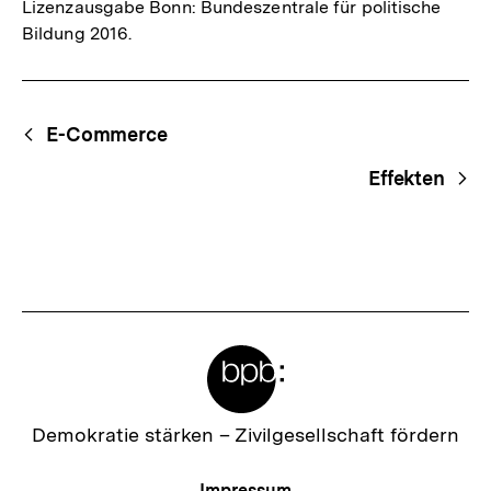
Lizenzausgabe Bonn: Bundeszentrale für politische
Bildung 2016.
Fussnoten
Begriffsnavigation
Content-
E-Commerce
Navigation
Effekten
Meta-
Links
Zur
Demokratie stärken –
Zivilgesellschaft fördern
Startseite
der
Meta-
Impressum