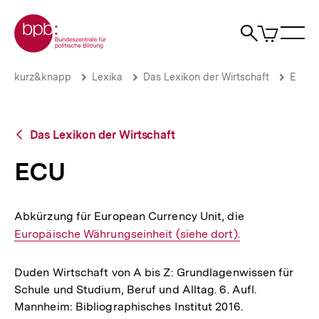
Direkt
Zur Startseite der bpb
zum
0
Artikel
Sho
Seiteninhalt
im
Naviga
Suche
springen
War
öffne
öffnen
öff
Pfadnavigation
ECU
Brotkrümelnavigation
kurz&knapp
Lexika
Das Lexikon der Wirtschaft
E
|
bpb.de
Zurück
Das Lexikon der Wirtschaft
zur
Übersicht
ECU
Abkürzung für European Currency Unit, die
Interner
Europäische Währungseinheit (siehe dort).
Link:
Duden Wirtschaft von A bis Z: Grundlagenwissen für
Schule und Studium, Beruf und Alltag. 6. Aufl.
Mannheim: Bibliographisches Institut 2016.