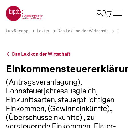
Direkt
Zur Startseite der bpb
zum
0
Artikel
Sho
Seiteninhalt
im
Naviga
Suche
springen
War
öffne
öffnen
öff
Pfadnavigation
Einkommensteuererklärung
Brotkrümelnavigation
kurz&knapp
Lexika
Das Lexikon der Wirtschaft
E
|
bpb.de
Zurück
Das Lexikon der Wirtschaft
zur
Übersicht
Einkommensteuererkläru
(Antragsveranlagung),
Lohnsteuerjahresausgleich,
Einkunftsarten, steuerpflichtigen
Einkommen, (Gewinneinkünfte).,
(Überschusseinkünfte)., zu
versteuernde Einkommen, Elster-