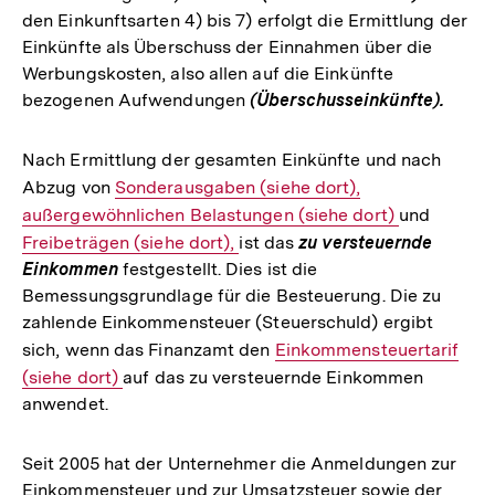
den Einkunftsarten 4) bis 7) erfolgt die Ermittlung der
Einkünfte als Überschuss der Einnahmen über die
Werbungskosten, also allen auf die Einkünfte
bezogenen Aufwendungen
(Überschusseinkünfte).
Nach Ermittlung der gesamten Einkünfte und nach
Abzug von
Interner
Sonderausgaben (siehe dort),
Interner
außergewöhnlichen Belastungen (siehe dort)
Link:
Link:
und
Interne
Freibeträgen (siehe dort),
ist das
zu versteuernde
Link:
Einkommen
festgestellt. Dies ist die
Bemessungsgrundlage für die Besteuerung. Die zu
zahlende Einkommensteuer (Steuerschuld) ergibt
sich, wenn das Finanzamt den
Interner
Einkommensteuertarif
(siehe dort)
auf das zu versteuernde Einkommen
Link:
anwendet.
Seit 2005 hat der Unternehmer die Anmeldungen zur
Einkommensteuer und zur Umsatzsteuer sowie der