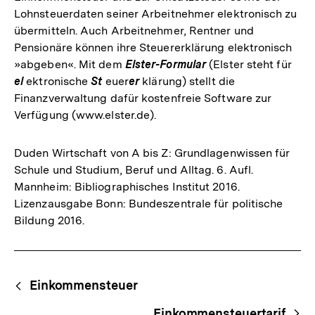
Lohnsteuerdaten seiner Arbeitnehmer elektronisch zu
übermitteln. Auch Arbeitnehmer, Rentner und
Pensionäre können ihre Steuererklärung elektronisch
»abgeben«. Mit dem
Elster-Formular
(Elster steht für
el
ektronische
St
euer
er
klärung) stellt die
Finanzverwaltung dafür kostenfreie Software zur
Verfügung (www.elster.de).
Duden Wirtschaft von A bis Z: Grundlagenwissen für
Schule und Studium, Beruf und Alltag. 6. Aufl.
Mannheim: Bibliographisches Institut 2016.
Lizenzausgabe Bonn: Bundeszentrale für politische
Bildung 2016.
Fussnoten
Begriffsnavigation
Content-
Einkommensteuer
Navigation
Einkommensteuertarif