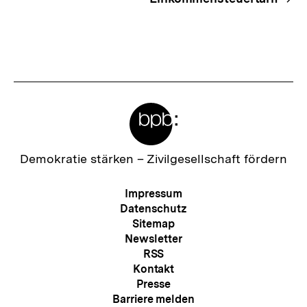
Meta-
Links
Zur
Demokratie stärken –
Zivilgesellschaft fördern
Startseite
der
Meta-
Impressum
bpb
Navigation
Datenschutz
Sitemap
Newsletter
RSS
Kontakt
Presse
Barriere melden