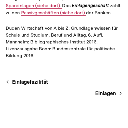
Spareinlagen (siehe dort).
Das
Einlagengeschäft
Link:
zählt
zu den
Interner
Passivgeschäften (siehe dort)
der Banken.
Link:
Duden Wirtschaft von A bis Z: Grundlagenwissen für
Schule und Studium, Beruf und Alltag. 6. Aufl.
Mannheim: Bibliographisches Institut 2016.
Lizenzausgabe Bonn: Bundeszentrale für politische
Bildung 2016.
Fussnoten
Begriffsnavigation
Content-
Einlagefazilität
Navigation
Einlagen