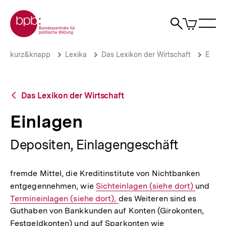
Direkt
Zur Startseite der bpb
zum
0
Artikel
Sho
Seiteninhalt
im
Naviga
Suche
springen
War
öffne
öffnen
öff
Pfadnavigation
Einlagen
Brotkrümelnavigation
kurz&knapp
Lexika
Das Lexikon der Wirtschaft
E
|
bpb.de
Zurück
Das Lexikon der Wirtschaft
zur
Übersicht
Einlagen
Depositen, Einlagengeschäft
fremde Mittel, die Kreditinstitute von Nichtbanken
entgegennehmen, wie
Interner
Sichteinlagen (siehe dort)
und
Inte
Termineinlagen (siehe dort),
Link:
des Weiteren sind es
Link
Guthaben von Bankkunden auf Konten (Girokonten,
Festgeldkonten) und auf Sparkonten wie
Interner