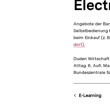
Elect
a
t
i
o
n
Angebote der Ban
Selbstbedienung 
beim Einkauf (z. 
dort).
Duden Wirtschaft 
Alltag. 6. Aufl. 
Bundeszentrale fü
Fussnoten
Content-
Begri
E-Learning
Navigation