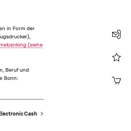
en in Form der
ugsdrucker),
Konta
erner
mebanking (siehe
0
k:
Merklist
m, Beruf und
ansehen
0
Artik
be Bonn:
im
Shop-
Warenko
ansehen
Electronic Cash