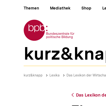
Direkt
Hauptnavigation
zum
Themen
Mediathek
Shop
L
Seiteninhalt
springen
Zur Startseite der bpb
kurz&kna
B
e
r
e
i
Electronic
c
Banking
Brotkrümelnavigation
Pfadnavigat
kurz&knapp
Lexika
Das Lexikon der Wirtscha
h
|
s
bpb.de
n
a
Zurück
Das Lexikon de
v
zur
i
Übersicht
g