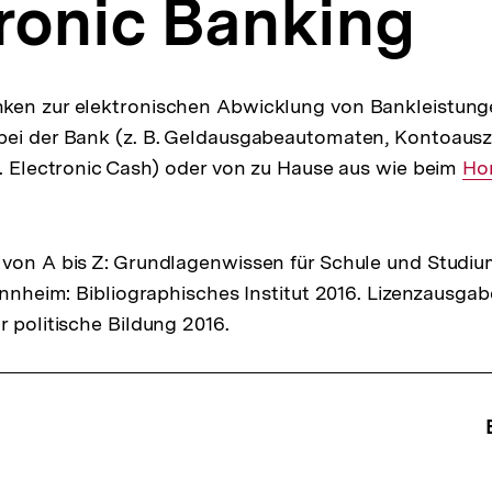
ronic Banking
ken zur elektronischen Abwicklung von Bankleistung
bei der Bank (z. B. Geldausgabeautomaten, Kontoausz
B. Electronic Cash) oder von zu Hause aus wie beim
Int
Ho
Lin
von A bis Z: Grundlagenwissen für Schule und Studiu
Mannheim: Bibliographisches Institut 2016. Lizenzausga
r politische Bildung 2016.
ffsnavigation