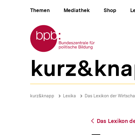
Direkt
Hauptnavigation
zum
Themen
Mediathek
Shop
L
Seiteninhalt
springen
Zur Startseite der bpb
kurz&kna
B
e
r
e
i
Ergonomie
c
|
Brotkrümelnavigation
Pfadnavigat
kurz&knapp
Lexika
Das Lexikon der Wirtscha
h
bpb.de
s
n
a
Zurück
Das Lexikon de
v
zur
i
Übersicht
g