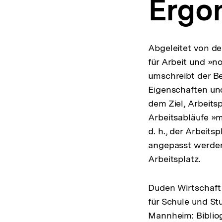
Ergo
a
t
i
o
n
Abgeleitet von d
für Arbeit und »n
umschreibt der Be
Eigenschaften un
dem Ziel, Arbeitsp
Arbeitsabläufe »
d. h., der Arbeit
angepasst werden
Arbeitsplatz.
Duden Wirtschaft
für Schule und Stu
Mannheim: Bibliog