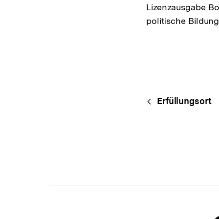
Lizenzausgabe Bo
politische Bildung
Fussnoten
Content-
Begri
Erfüllungsort
Navigation