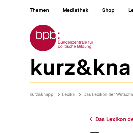
Direkt
Hauptnavigation
zum
Themen
Mediathek
Shop
L
Seiteninhalt
springen
Zur Startseite der bpb
kurz&kna
B
e
r
e
i
Ersatzkassen
c
|
Brotkrümelnavigation
Pfadnavigat
kurz&knapp
Lexika
Das Lexikon der Wirtscha
h
bpb.de
s
n
a
Zurück
Das Lexikon de
v
zur
i
Übersicht
g