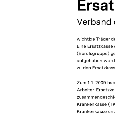
Ersa
a
t
i
o
Verband 
n
wichtige Träger d
Eine Ersatzkasse 
(Berufsgruppe) g
aufgehoben worden
zu den Ersatzkass
Zum 1. 1. 2009 h
Arbeiter-Ersatzk
zusammengeschlos
Krankenkasse (TK
Krankenkasse und