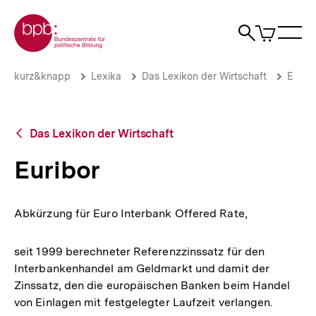
Direkt
Zur Startseite der bpb
zum
0
Artikel
Sho
Seiteninhalt
im
Naviga
Suche
springen
War
öffne
öffnen
öff
Pfadnavigation
Euribor
Brotkrümelnavigation
kurz&knapp
Lexika
Das Lexikon der Wirtschaft
E
|
bpb.de
Zurück
Das Lexikon der Wirtschaft
zur
Übersicht
Euribor
Abkürzung für Euro Interbank Offered Rate,
seit 1999 berechneter Referenzzinssatz für den
Interbankenhandel am Geldmarkt und damit der
Zinssatz, den die europäischen Banken beim Handel
von Einlagen mit festgelegter Laufzeit verlangen.