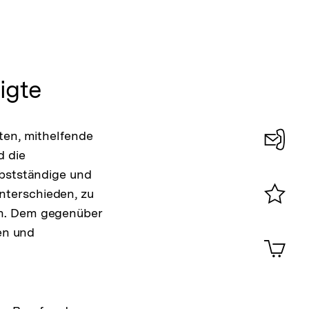
igte
ten, mithelfende
d die
Konta
lbstständige und
0
nterschieden, zu
en. Dem gegenüber
Merklist
ansehen
en und
0
Artik
im
Shop-
Warenko
ansehen