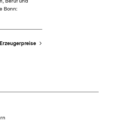
m, Beruf und
be Bonn:
Erzeugerpreise
ern