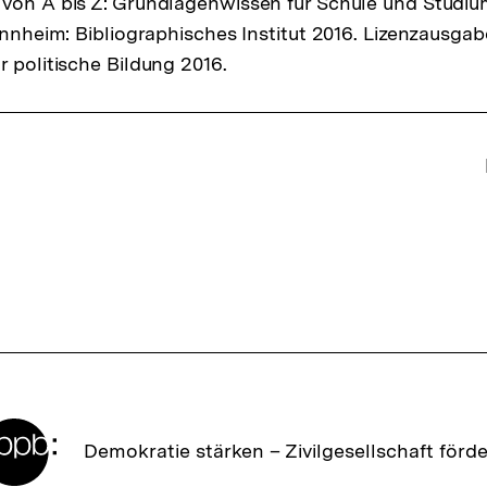
von A bis Z: Grundlagenwissen für Schule und Studiu
Mannheim: Bibliographisches Institut 2016. Lizenzausga
r politische Bildung 2016.
ffsnavigation
Zur
Demokratie stärken –
Zivilgesellschaft förd
Startseite
der