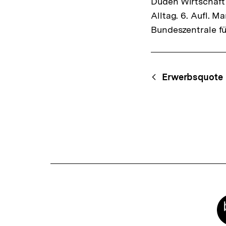
Duden Wirtschaft 
Alltag. 6. Aufl. 
Bundeszentrale fü
Fussnoten
Content-
Begri
Erwerbsquote
Navigation
Meta-