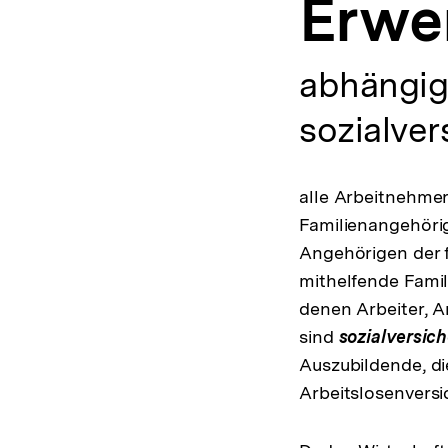
Erwe
a
t
i
o
abhängig
n
sozialver
alle Arbeitnehmer
Familienangehörig
Angehörigen der f
mithelfende Fami
denen Arbeiter, 
sind
sozialversic
Auszubildende, di
Arbeitslosenversi