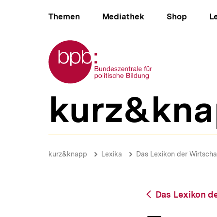
Direkt
Hauptnavigation
zum
Themen
Mediathek
Shop
L
Seiteninhalt
springen
Zur Startseite der bpb
kurz&kna
B
e
r
e
i
Erwerbstätige
c
|
Brotkrümelnavigation
Pfadnavigat
kurz&knapp
Lexika
Das Lexikon der Wirtscha
h
bpb.de
s
n
a
Zurück
Das Lexikon de
v
zur
i
Übersicht
g