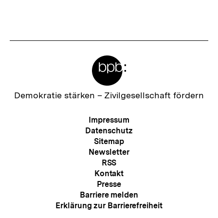
Meta-
Links
Zur
Demokratie stärken –
Zivilgesellschaft fördern
Startseite
der
Meta-
Impressum
bpb
Navigation
Datenschutz
Sitemap
Newsletter
RSS
Kontakt
Presse
Barriere melden
Erklärung zur Barrierefreiheit