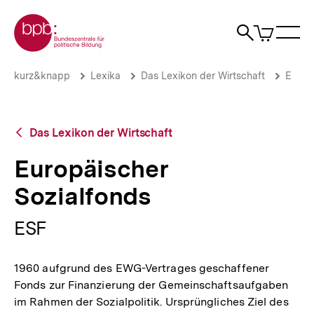
Direkt
Zur Startseite der bpb
zum
0
Artikel
Sho
Seiteninhalt
im
Naviga
Suche
springen
War
öffne
öffnen
öff
Pfadnavigation
Europäischer
Brotkrümelnavigation
kurz&knapp
Lexika
Das Lexikon der Wirtschaft
E
Sozialfonds
|
bpb.de
Zurück
Das Lexikon der Wirtschaft
zur
Übersicht
Europäischer
Sozialfonds
ESF
1960 aufgrund des EWG-Vertrages geschaffener
Fonds zur Finanzierung der Gemeinschaftsaufgaben
im Rahmen der Sozialpolitik. Ursprüngliches Ziel des