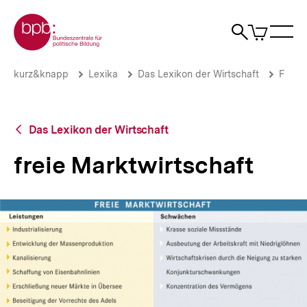
Direkt
Zur Startseite der bpb
zum
0
Artikel
Sho
Seiteninhalt
im
Naviga
Suche
springen
War
öffne
öffnen
öff
Pfadnavigation
freie
Brotkrümelnavigation
kurz&knapp
Lexika
Das Lexikon der Wirtschaft
F
Marktwirtschaft
|
bpb.de
Zurück
Das Lexikon der Wirtschaft
zur
Übersicht
freie Marktwirtschaft
In
Lightbox
öffnen