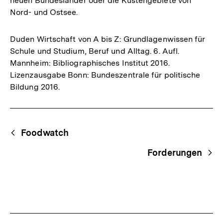
neuen Bundesländer oder die Küstengebiete von
Nord- und Ostsee.
Duden Wirtschaft von A bis Z: Grundlagenwissen für
Schule und Studium, Beruf und Alltag. 6. Aufl.
Mannheim: Bibliographisches Institut 2016.
Lizenzausgabe Bonn: Bundeszentrale für politische
Bildung 2016.
Fussnoten
Begriffsnavigation
Content-
Foodwatch
Navigation
Forderungen