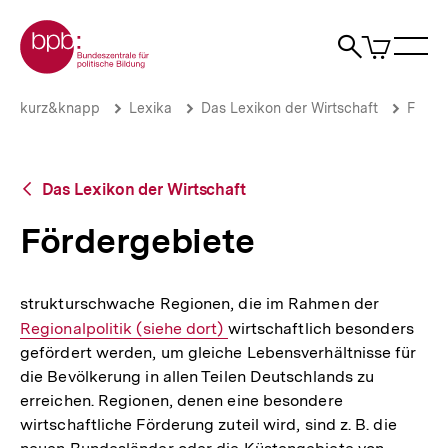
Direkt
Zur Startseite der bpb
zum
0
Artikel
Sho
Seiteninhalt
im
Naviga
Suche
springen
War
öffne
öffnen
öff
Pfadnavigation
Fördergebiete
Brotkrümelnavigation
kurz&knapp
Lexika
Das Lexikon der Wirtschaft
F
|
bpb.de
Zurück
Das Lexikon der Wirtschaft
zur
Übersicht
Fördergebiete
strukturschwache Regionen, die im Rahmen der
Interner
Regionalpolitik (siehe dort)
wirtschaftlich besonders
Link:
gefördert werden, um gleiche Lebensverhältnisse für
die Bevölkerung in allen Teilen Deutschlands zu
erreichen. Regionen, denen eine besondere
wirtschaftliche Förderung zuteil wird, sind z. B. die