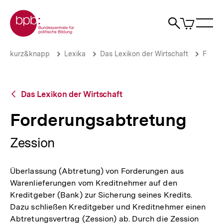
Direkt
Zur Startseite der bpb
zum
0
Artikel
Sho
Seiteninhalt
im
Naviga
Suche
springen
War
öffne
öffnen
öff
Pfadnavigation
Forderungsabtretung
Brotkrümelnavigation
kurz&knapp
Lexika
Das Lexikon der Wirtschaft
F
|
bpb.de
Zurück
Das Lexikon der Wirtschaft
zur
Übersicht
Forderungsabtretung
Zession
Überlassung (Abtretung) von Forderungen aus
Warenlieferungen vom Kreditnehmer auf den
Kreditgeber (Bank) zur Sicherung seines Kredits.
Dazu schließen Kreditgeber und Kreditnehmer einen
Abtretungsvertrag (Zession) ab. Durch die Zession