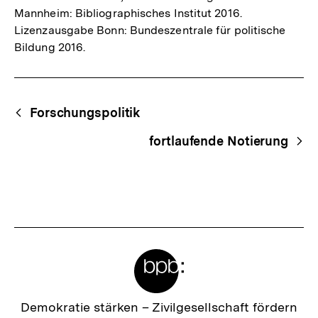
Mannheim: Bibliographisches Institut 2016.
Lizenzausgabe Bonn: Bundeszentrale für politische
Bildung 2016.
Fussnoten
Begriffsnavigation
Content-
Forschungspolitik
Navigation
fortlaufende Notierung
Meta-
Links
Zur
Demokratie stärken –
Zivilgesellschaft fördern