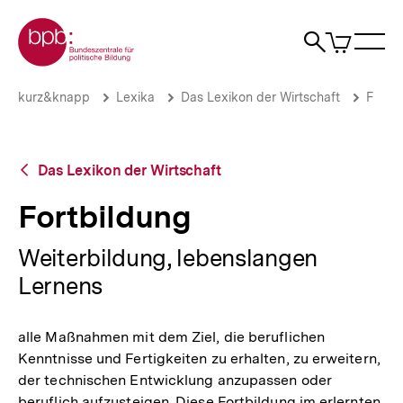
Direkt
Zur Startseite der bpb
zum
0
Artikel
Sho
Seiteninhalt
im
Naviga
Suche
springen
War
öffne
öffnen
öff
Pfadnavigation
Fortbildung
Brotkrümelnavigation
kurz&knapp
Lexika
Das Lexikon der Wirtschaft
F
|
bpb.de
Zurück
Das Lexikon der Wirtschaft
zur
Übersicht
Fortbildung
Weiterbildung, lebenslangen
Lernens
alle Maßnahmen mit dem Ziel, die beruflichen
Kenntnisse und Fertigkeiten zu erhalten, zu erweitern,
der technischen Entwicklung anzupassen oder
beruflich aufzusteigen. Diese Fortbildung im erlernten