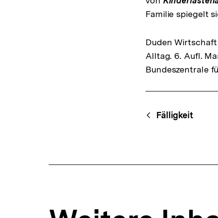
von
Kinderlasten
Familie spiegelt s
Duden Wirtschaft 
Alltag. 6. Aufl. 
Bundeszentrale fü
Fussnoten
Content-
Begri
Fälligkeit
Navigation