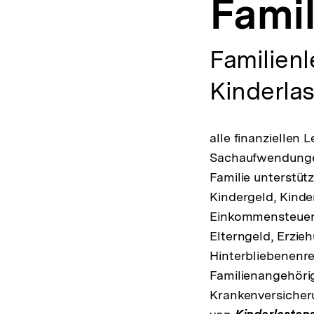
Famil
a
t
i
o
Familienl
n
Kinderla
alle finanziellen 
Sachaufwendungen
Familie unterstüt
Kindergeld, Kinde
Einkommensteuer,
Elterngeld, Erzie
Hinterbliebenenre
Familienangehörig
Krankenversicheru