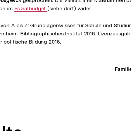
ausgleich
gesprochen. Die Vielfalt aller Maßnahmen de
ich im
Interner
Sozialbudget
(siehe dort) wider.
Link:
von A bis Z: Grundlagenwissen für Schule und Studiu
Mannheim: Bibliographisches Institut 2016. Lizenzausga
r politische Bildung 2016.
ffsnavigation
Famili