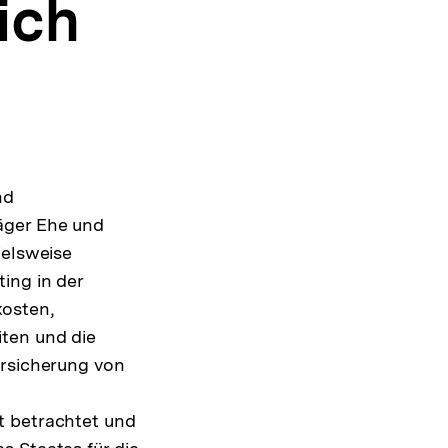
ich
nd
äger Ehe und
ielsweise
ing in der
kosten,
iten und die
ersicherung von
t betrachtet und