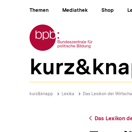
Direkt
Hauptnavigation
zum
Themen
Mediathek
Shop
L
Seiteninhalt
springen
Zur Startseite der bpb
kurz&kna
B
e
r
e
i
Familienlastenausgleich
c
|
Brotkrümelnavigation
Pfadnavigat
kurz&knapp
Lexika
Das Lexikon der Wirtscha
h
bpb.de
s
n
a
Zurück
Das Lexikon de
v
zur
i
Übersicht
g