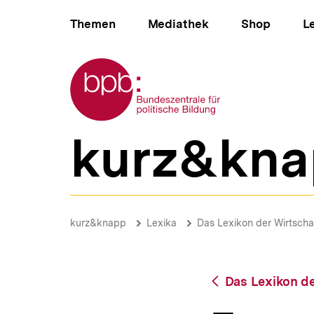
Direkt
Hauptnavigation
zum
Themen
Mediathek
Shop
L
Seiteninhalt
springen
Zur Startseite der bpb
kurz&kna
B
e
r
e
i
Feuerschutzsteuer
c
|
Brotkrümelnavigation
Pfadnavigat
kurz&knapp
Lexika
Das Lexikon der Wirtscha
h
bpb.de
s
n
a
Zurück
Das Lexikon de
v
zur
i
Übersicht
g