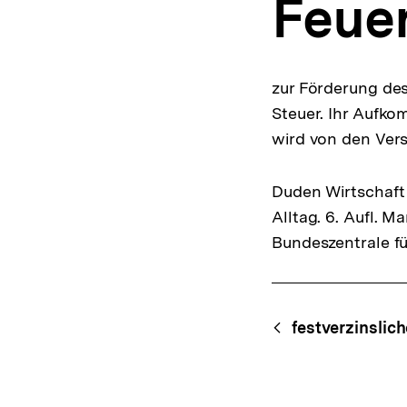
Feue
a
t
i
o
n
zur Förderung de
Steuer. Ihr Aufko
wird von den Ver
Duden Wirtschaft 
Alltag. 6. Aufl. 
Bundeszentrale fü
Fussnoten
Content-
Begri
festverzinslic
Navigation