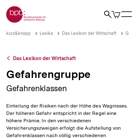
Direkt
Zur Startseite der bpb
zum
0
Artikel
Sho
Seiteninhalt
im
Naviga
Suche
springen
War
öffne
öffnen
öff
Pfadnavigation
Gefahrengruppe
Brotkrümelnavigation
kurz&knapp
Lexika
Das Lexikon der Wirtschaft
G
|
bpb.de
Zurück
Das Lexikon der Wirtschaft
zur
Übersicht
Gefahrengruppe
Gefahrenklassen
Einteilung der Risiken nach der Höhe des Wagnisses.
Der höheren Gefahr entspricht in der Regel eine
höhere Prämie. In den verschiedenen
Versicherungszweigen erfolgt die Aufstellung von
Gefahrenklassen nach völlig verschiedenen