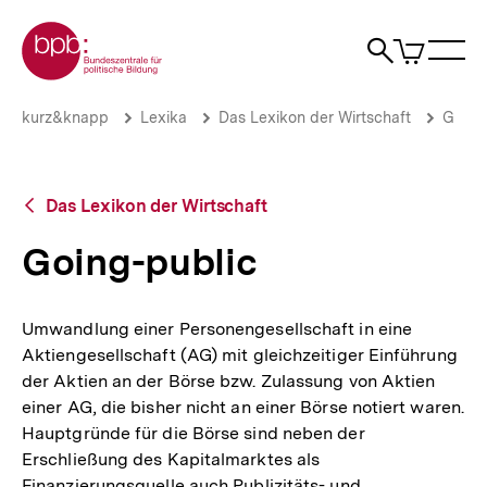
Direkt
Zur Startseite der bpb
zum
0
Artikel
Sho
Seiteninhalt
im
Naviga
Suche
springen
War
öffne
öffnen
öff
Pfadnavigation
Going-
Brotkrümelnavigation
kurz&knapp
Lexika
Das Lexikon der Wirtschaft
G
public
|
bpb.de
Zurück
Das Lexikon der Wirtschaft
zur
Übersicht
Going-public
Umwandlung einer Personengesellschaft in eine
Aktiengesellschaft (AG) mit gleichzeitiger Einführung
der Aktien an der Börse bzw. Zulassung von Aktien
einer AG, die bisher nicht an einer Börse notiert waren.
Hauptgründe für die Börse sind neben der
Erschließung des Kapitalmarktes als
Finanzierungsquelle auch Publizitäts- und