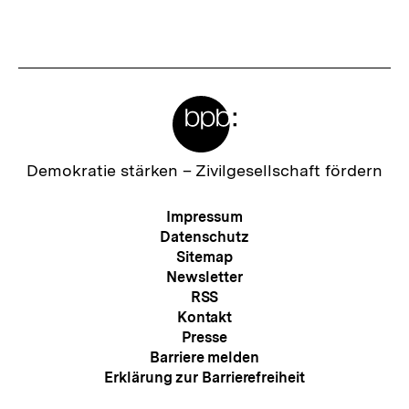
Meta-
Links
Zur
Demokratie stärken –
Zivilgesellschaft fördern
Startseite
der
Meta-
Impressum
bpb
Navigation
Datenschutz
Sitemap
Newsletter
RSS
Kontakt
Presse
Barriere melden
Erklärung zur Barrierefreiheit