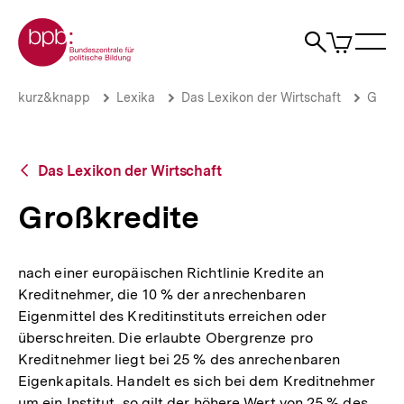
Direkt
Zur Startseite der bpb
zum
0
Artikel
Sho
Seiteninhalt
im
Naviga
Suche
springen
War
öffne
öffnen
öff
Pfadnavigation
Großkredite
Brotkrümelnavigation
kurz&knapp
Lexika
Das Lexikon der Wirtschaft
G
|
bpb.de
Zurück
Das Lexikon der Wirtschaft
zur
Übersicht
Großkredite
nach einer europäischen Richtlinie Kredite an
Kreditnehmer, die 10 % der anrechenbaren
Eigenmittel des Kreditinstituts erreichen oder
überschreiten. Die erlaubte Obergrenze pro
Kreditnehmer liegt bei 25 % des anrechenbaren
Eigenkapitals. Handelt es sich bei dem Kreditnehmer
um ein Institut, so gilt der höhere Wert von 25 % des