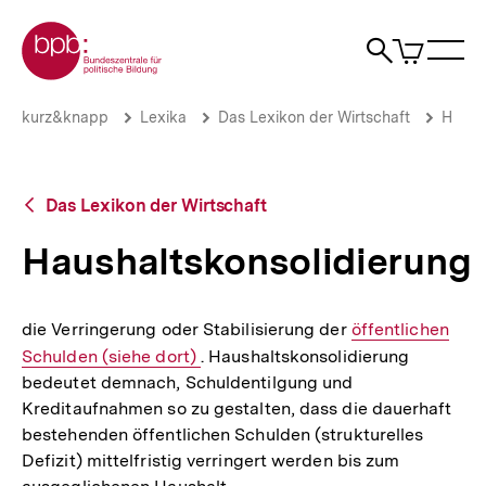
Direkt
Zur Startseite der bpb
zum
0
Artikel
Sho
Seiteninhalt
im
Naviga
Suche
springen
War
öffne
öffnen
öff
Pfadnavigation
Haushaltskonsolidierung
Brotkrümelnavigation
kurz&knapp
Lexika
Das Lexikon der Wirtschaft
H
|
bpb.de
Zurück
Das Lexikon der Wirtschaft
zur
Übersicht
Haushaltskonsolidierung
die Verringerung oder Stabilisierung der
Interner
öffentlichen
Schulden (siehe dort)
. Haushaltskonsolidierung
Link:
bedeutet demnach, Schuldentilgung und
Kreditaufnahmen so zu gestalten, dass die dauerhaft
bestehenden öffentlichen Schulden (strukturelles
Defizit) mittelfristig verringert werden bis zum