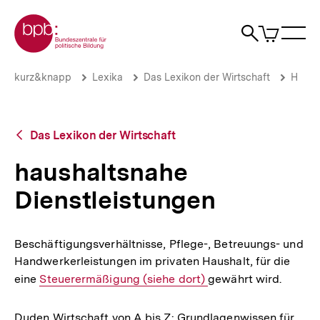
Direkt
Zur Startseite der bpb
zum
0
Artikel
Sho
Seiteninhalt
im
Naviga
Suche
springen
War
öffne
öffnen
öff
Pfadnavigation
haushaltsnahe
Brotkrümelnavigation
kurz&knapp
Lexika
Das Lexikon der Wirtschaft
H
Dienstleistungen
|
bpb.de
Zurück
Das Lexikon der Wirtschaft
zur
Übersicht
haushaltsnahe
Dienstleistungen
Beschäftigungsverhältnisse, Pflege-, Betreuungs- und
Handwerkerleistungen im privaten Haushalt, für die
eine
Interner
Steuerermäßigung (siehe dort)
gewährt wird.
Link:
Duden Wirtschaft von A bis Z: Grundlagenwissen für