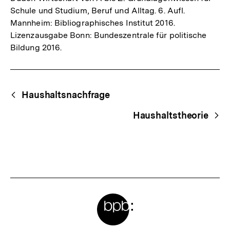
Schule und Studium, Beruf und Alltag. 6. Aufl.
Mannheim: Bibliographisches Institut 2016.
Lizenzausgabe Bonn: Bundeszentrale für politische
Bildung 2016.
Fussnoten
Begriffsnavigation
Content-
Haushaltsnachfrage
Navigation
Haushaltstheorie
Meta-
Links