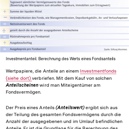
In
Lightbox
öffnen
Investmentanteil. Berechnung des Werts eines Fondsanteils
Wertpapiere, die Anteile an einem
Interner
Investmentfonds
(siehe dort)
verbriefen. Mit dem Kauf von solchen
Link:
Anteilscheinen
wird man Miteigentümer am
Fondsvermögen.
Der Preis eines Anteils
(Anteilswert)
ergibt sich aus
der Teilung des gesamten Fondsvermögens durch die
Anzahl der ausgegebenen und im Umlauf befindlichen
Anteile. Er ist die Grundlage für die Berechnung des