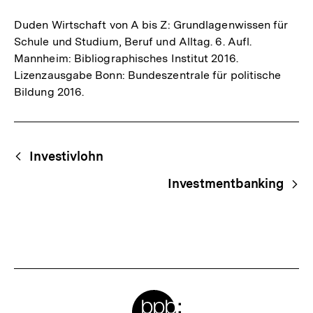
Duden Wirtschaft von A bis Z: Grundlagenwissen für
Schule und Studium, Beruf und Alltag. 6. Aufl.
Mannheim: Bibliographisches Institut 2016.
Lizenzausgabe Bonn: Bundeszentrale für politische
Bildung 2016.
Fussnoten
Begriffsnavigation
Content-
Investivlohn
Navigation
Investmentbanking
Meta-