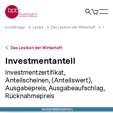
Direkt
Zur Startseite der bpb
zum
0
Artikel
Sho
Seiteninhalt
im
Naviga
Suche
springen
War
öffne
öffnen
öff
Pfadnavigation
Investmentanteil
Brotkrümelnavigation
kurz&knapp
Lexika
Das Lexikon der Wirtschaft
I
|
bpb.de
Zurück
Das Lexikon der Wirtschaft
zur
Übersicht
Investmentanteil
Investmentzertifikat,
Anteilscheinen, (Anteilswert),
Ausgabepreis, Ausgabeaufschlag,
Rücknahmepreis