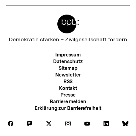
Meta-
Links
Zur
Demokratie stärken –
Zivilgesellschaft fördern
Startseite
der
Meta-
Impressum
bpb
Navigation
Datenschutz
Sitemap
Newsletter
RSS
Kontakt
Presse
Barriere melden
Erklärung zur Barrierefreiheit
Auf
Auf
Auf
Auf
Auf
Auf
Au
Folgen
Folgen
Folgen
Folgen
Folgen
Folgen
Fol
Facebook
Mastodon
X
Instagram
Youtube
LinkedIn
Bl
Sie
Sie
Sie
Sie
Sie
Sie
Sie