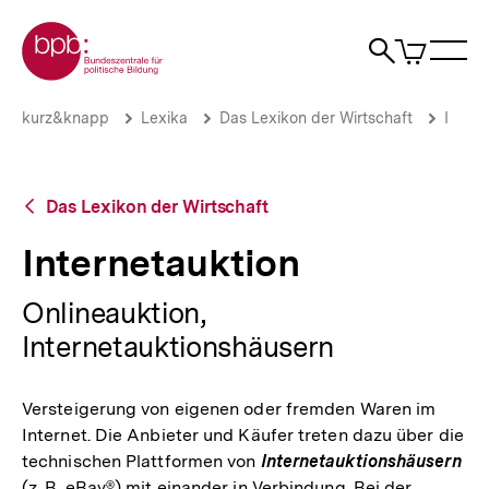
Direkt
Zur Startseite der bpb
zum
0
Artikel
Sho
Seiteninhalt
im
Naviga
Suche
springen
War
öffne
öffnen
öff
Pfadnavigation
Internetauktion
Brotkrümelnavigation
kurz&knapp
Lexika
Das Lexikon der Wirtschaft
I
|
bpb.de
Zurück
Das Lexikon der Wirtschaft
zur
Übersicht
Internetauktion
Onlineauktion,
Internetauktionshäusern
Versteigerung von eigenen oder fremden Waren im
Internet. Die Anbieter und Käufer treten dazu über die
technischen Plattformen von
Internetauktionshäusern
(z. B. eBay®) mit einander in Verbindung. Bei der